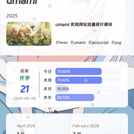
umami
2025
umami 实现网站流量统计模块
hexo
umami
javascript
pug
styl
实记
2025-11-29
距离
今日
70.83%
开学
本周
71.43%
21
本月
19.35%
本年
59.73%
2026-08-28
April 2026
February 2026