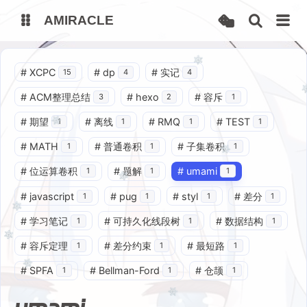
AMIRACLE
codeforces
github
#
XCPC
#
dp
#
实记
15
4
4
#
ACM整理总结
#
hexo
#
容斥
3
2
1
dogecloud
picgo
#
期望
#
离线
#
RMQ
#
TEST
1
1
1
1
#
MATH
#
普通卷积
#
子集卷积
1
1
1
Amir's blog
#
位运算卷积
#
题解
#
umami
1
1
1
#
javascript
#
pug
#
styl
#
差分
1
1
1
1
#
学习笔记
#
可持久化线段树
#
数据结构
1
1
1
#
容斥定理
#
差分约束
#
最短路
1
1
1
#
SPFA
#
Bellman-Ford
#
仓颉
1
1
1