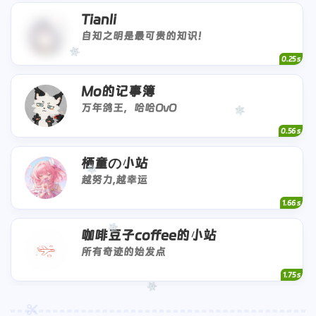
Tianli
自知之明是最可贵的知识！
0.25 s
Mo的记事簿
万年鸽王，哈哈OvO
0.56 s
栖童の小站
越努力,越幸运
1.66 s
咖啡豆子coffee的小站
所有奇迹的始发点
1.75 s