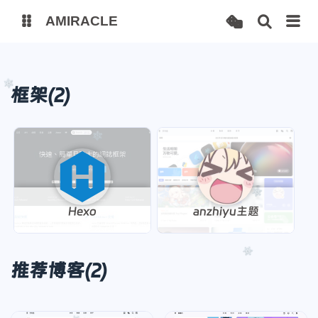
AMIRACLE
codeforces
github
框架(2)
dogecloud
picgo
Amir's blog
Hexo
anzhiyu主题
推荐博客(2)