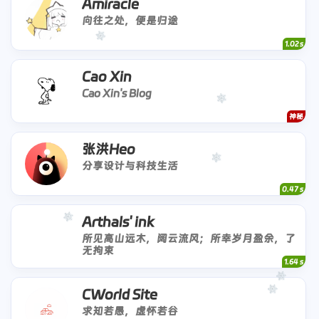
Amiracle
向往之处，便是归途
1.02 s
Cao Xin
Cao Xin's Blog
神秘
张洪Heo
分享设计与科技生活
0.47 s
Arthals' ink
所见高山远木，阔云流风；所幸岁月盈余，了
无拘束
1.64 s
CWorld Site
求知若愚，虚怀若谷