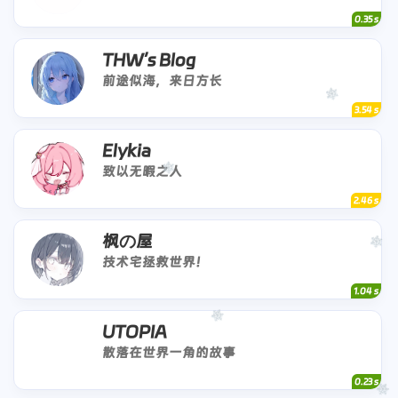
0.35 s
THW’s Blog
前途似海，来日方长
3.54 s
Elykia
致以无暇之人
2.46 s
枫の屋
技术宅拯救世界！
1.04 s
UTOPIA
散落在世界一角的故事
0.23 s